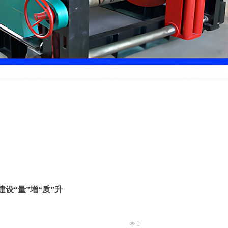
设“量”增“质”升
넶
2