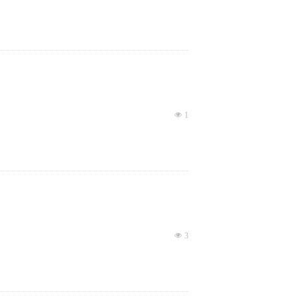
넶
1
넶
3